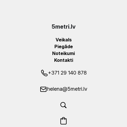
5metri.lv
Veikals
Piegāde
Noteikumi
Kontakti
+371 29 140 878
helena@5metri.lv