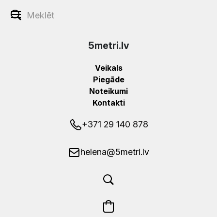
5metri.lv
Veikals
Piegāde
Noteikumi
Kontakti
+371 29 140 878
helena@5metri.lv