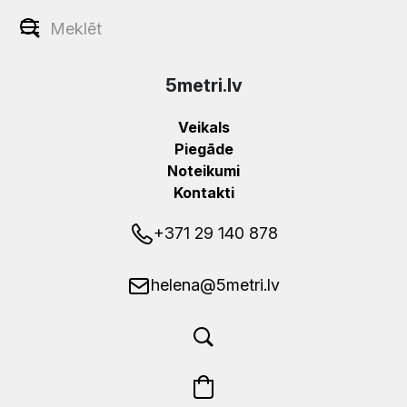
5metri.lv
Veikals
Piegāde
Noteikumi
Kontakti
+371 29 140 878
helena@5metri.lv