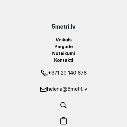
5metri.lv
Veikals
Piegāde
Noteikumi
Kontakti
+371 29 140 878
helena@5metri.lv