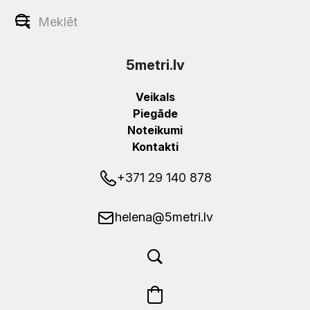
5metri.lv
Veikals
Piegāde
Noteikumi
Kontakti
+371 29 140 878
helena@5metri.lv