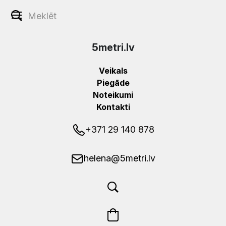
5metri.lv
Veikals
Piegāde
Noteikumi
Kontakti
+371 29 140 878
helena@5metri.lv