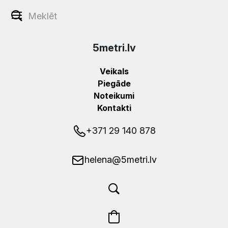
5metri.lv
Veikals
Piegāde
Noteikumi
Kontakti
+371 29 140 878
helena@5metri.lv