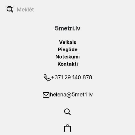
5metri.lv
Veikals
Piegāde
Noteikumi
Kontakti
+371 29 140 878
helena@5metri.lv