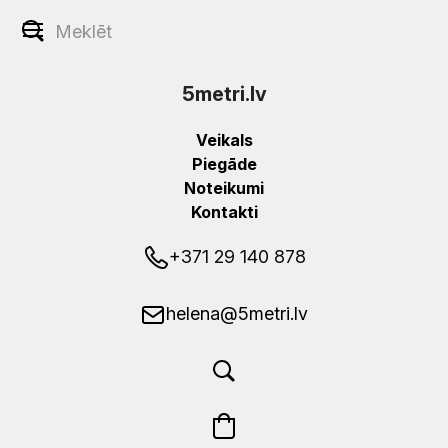
5metri.lv
Veikals
Piegāde
Noteikumi
Kontakti
+371 29 140 878
helena@5metri.lv