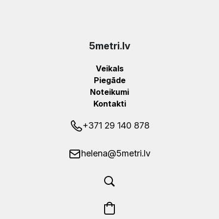
5metri.lv
Veikals
Piegāde
Noteikumi
Kontakti
+371 29 140 878
helena@5metri.lv