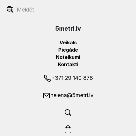
5metri.lv
Veikals
Piegāde
Noteikumi
Kontakti
+371 29 140 878
helena@5metri.lv