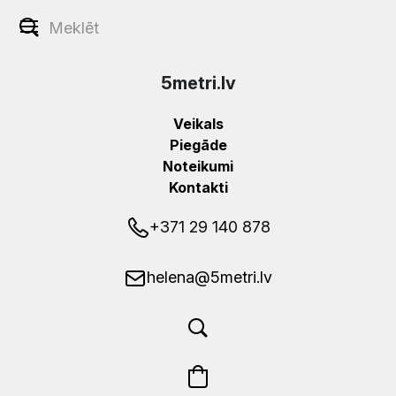
5metri.lv
Veikals
Piegāde
Noteikumi
Kontakti
+371 29 140 878
helena@5metri.lv