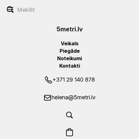
5metri.lv
Veikals
Piegāde
Noteikumi
Kontakti
+371 29 140 878
helena@5metri.lv