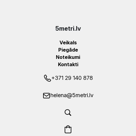
5metri.lv
Veikals
Piegāde
Noteikumi
Kontakti
+371 29 140 878
helena@5metri.lv