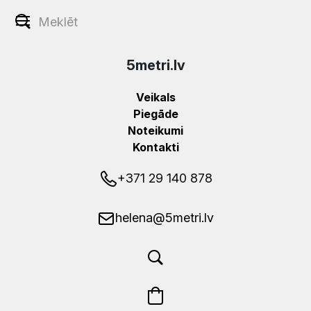
5metri.lv
Veikals
Piegāde
Noteikumi
Kontakti
+371 29 140 878
helena@5metri.lv